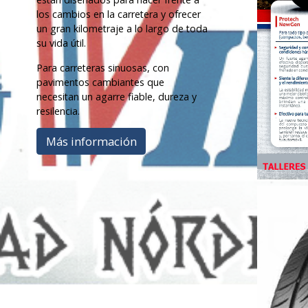
los cambios en la carretera y ofrecer
un gran kilometraje a lo largo de toda
su vida útil.
Para carreteras sinuosas, con
pavimentos cambiantes que
necesitan un agarre fiable, dureza y
resilencia.
Más información