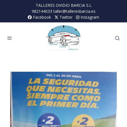
TALLERES OVIDIO BARCIA S.L
982144033 taller@talleresbarcia.es
Facebook
Twitter
Instagram